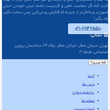
ثابت کنه اگر معلمت خفن و کاردرست باشه؛ درس خوندن خیلی 
آسون‌تر و باحال‌تر از چیزیه که فکرش رو می‌کنی. پس سخت نگیر، 
یاد بگیر!
۰۲۱-۲۸۴۲۵۵۱۰
نشانی:
تهران، میدان عطار، خیابان عطار، پلاک 26، ساختمان پروین 
اعتصامی، طبقه 3
کجا می‌ری؟
آی‌نو
درس ها
روزنامه دیواری
معلم ها
شما پرسیدین