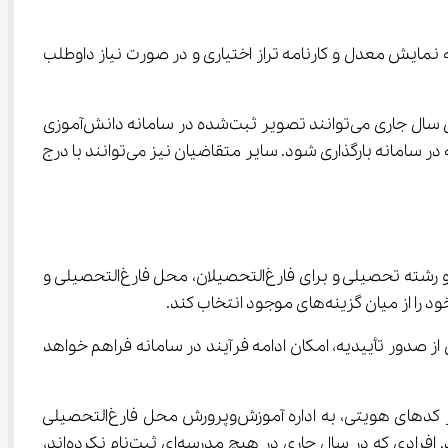
ه سوابق تحصیلی برای داوطلبان آزمون سراسری الزامی است، اما پرداخت هزینه‌های مربوط به نمایش معدل و کارنامه تراز اختیاری و در صورت نیاز داوطلب 
همچنین داوطلبان باید تصویر پرسنلی خود را از سامانه ثبت احوال فراخوانی یا نسبت به بارگذاری و تأیید آن اقدام کنند. دانش‌آموزان سال جاری می‌توانند تصویر ثبت‌شده در سامانه دانش‌آموزی 
مدرسه محل تحصیل خود را مشاهده کنند. در صورت قدیمی بودن تصویر (بیش از یک سال)، لازم است تصویر جدید از طریق مدرسه در سامانه بارگذاری شود. سایر متقاضیان نیز می‌توانند با درج 
در این بخش، وضعیت تحصیلی داوطلب (دانش‌آموز، فارغ‌التحصیل و …) نمایش داده می‌شود. برای دانش‌آموزان، اطلاعات مدرسه و رشته تحصیلی و برای فارغ‌التحصیلان، محل فارغ‌التحصیلی و 
emt.medu درخواست تأییدیه تحصیلی ثبت کنند. پس از صدور تأییدیه، امکان ادامه فرآیند در سامانه فراهم خواهد 
اتباعی که وضعیت تحصیلی آنان به‌صورت سیستمی شناسایی نشده است، باید فرم‌های مربوطه را تکمیل کرده یا در صورت تغییر کدهای هویتی، به اداره آموزش‌وپرورش محل فارغ‌التحصیلی 
مراجعه کنند. دانش‌آموزانی که وضعیت ثبت‌نام آن‌ها در سامانه مشخص نیست، باید به مدرسه محل تحصیل خود مراجعه نمایند. افرادی که در سال جاری در هیچ مدرسه‌ای ثبت‌نام نکرده‌اند، 