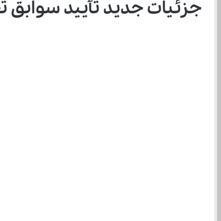
جزئیات جدید تأیید سوابق ت