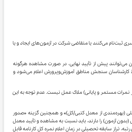
بخش مشاهده و تأیید سوابق تحصیلی که فعالیت آن از نهم بهمن‌ماه آغاز می‌شود، الزامی است. تمامی داوطلبانی که در آزمون سراسری ثبت‌نام می‌کنند یا متقاضی شرکت در آزمون‌های ایجاد و یا 
همچنین امکان ثبت درخواست بررسی (اعتراض به مغایرت) همانند سال‌های گذشته برای متقاضیان فراهم شده است. داوطلبان می‌توانند پیش از تأیید نهایی، در صورت مشاهده هرگونه 
مغایرت در سوابق تحصیلی، درخواست بررسی ثبت کنند. نتیجه این درخواست‌ها حداکثر ظرف مدت ۱۵ روز پس از بررسی توسط کارشناسان سنجش مناطق آموزش‌وپرورش اعلام می‌شود و 
کتبی آزمون‌های نهایی است و نمره سالانه (مشتمل بر نمرات مستمر و پایانی) ملاک عمل نیست. عدم توجه به این 
از دیگر تغییرات اعمال‌شده در سامانه، امکان انتخاب گزینه «اعلام علاقه‌مندی به پذیرش در رشته‌محل‌های صرفاً با سوابق تحصیلی (بهره‌مندی از معدل کتبی/کل)» و همچنین گزینه «صدور 
 دارای پذیرش صرفاً بر اساس سوابق تحصیلی (بدون آزمون) را دارند، باید نسبت به مشاهده و تأیید معدل 
، تراز سابقه تحصیلی در زمان اعلام نمره کل کارنامه قابل 