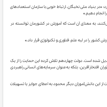
فرین در المپیادهای علمی جهانی اظهار کرد: «در بنیاد ملی نخبگان، ارتباط خوبی با سازمان استعدادهای 
معاون علمی، فناوری و اقتصاد دانش‌بنیان رئیس‌جمهوری  خاطرنشان کرد: «وقتی دانش‌آموزان ما در سطح جهانی مقام کسب می‌کنند، به معنای آن است که آموزش در کشورمان توانسته در 
 المپیادی بیش از گذشته به یکی از محورهای مهم سیاست‌گذاری علمی کشور تبدیل شده است. دولت چهاردهم تلاش کرده این حمایت را از یک 
اقدام نمادین و مقطعی به یک سیاست ساختاری و بلندمدت ارتقا دهد. در این رویکرد جدید، دانش‌آموزان المپیادی نه صرفاً مدال‌آوران افتخارآفرین، بلکه به‌عنوان سرمایه‌های انسانی راهبردی 
این تغییر نگاه، نشان‌دهنده عبور از سیاست‌های کوتاه‌مدت به سمت برنامه‌ریزی کلان در حوزه سرمایه انسانی است. در واقع، حمایت از این دانش‌آموزان دیگر محدود به اعطای جوایز یا تسهیلات 