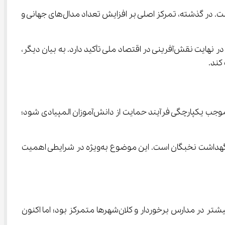
یکی از مهم‌ترین ابعاد تحول در حمایت از دانش‌آموزان المپیادی، تغییر پارادایم از «مدال‌محوری» به «اثرگذاری اقتصادی و فناورانه» است. در گذشته، تمرکز اصلی بر افزایش تعداد مدال‌های جهانی و 
این سیاست بر ایجاد زنجیره‌ای پیوسته از شناسایی استعداد، هدایت تحصیلی، حمایت پژوهشی، اتصال به شرکت‌های دانش‌بنیان و در نهایت نقش‌آفرینی در اقتصاد ملی تأکید دارد. به بیان دیگر، 
در چارچوب این سیاست، ارتباط میان بنیاد ملی نخبگان و سازمان استعدادهای درخشان تقویت شده است. این هماهنگی می‌تواند موجب یکپارچگی فرآیند حمایت از دانش‌آموزان المپیادی شود؛ 
اظهارات معاون علمی، فناوری و اقتصاد دانش‌بنیان رئیس‌جمهور نشان می‌دهد که دولت به دنبال ایجاد زیرساخت‌های پایدار برای نگهداشت نخبگان است. این موضوع به‌ویژه در شرایطی اهمیت 
یکی از نکات برجسته این سیاست جدید، توجه ویژه به مناطق محروم است. حمایت از دانش‌ آموزان المپیادی در سال‌های گذشته بیشتر در مدارس برخوردار و کلان‌شهرها متمرکز بود؛ اما اکنون 