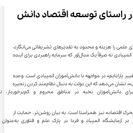
نخبگان علمی، آینده ‌سازان ایران: حمایت از دانش‌ آموزان المپیادی در راستای توسعه اقتصاد دانش‌ 
 برخلاف تصور رایج که حمایت از المپیادهای علمی را هزینه و محدود به تقدیرهای تشریفاتی می‌انگارد، 
رویکرد دولت چهاردهم از همان ماه‌های نخست، نشانه‌هایی از بازتعریف این نگاه را به همراه داشت؛ رویکردی که در آن دانش‌آموز المپیادی نه صرفاً یک مدال‌آور که سرمایه راهبردی برای آینده 
اما آنچه رویکرد دولت چهاردهم را از دولت‌های پیشین متمایز می‌سازد، صرفاً افزایش بودجه یا تعداد تقدیرنامه‌ها نیست، بلکه «تغییر پارادایم» در مواجهه با دانش‌آموزان المپیادی است. وعده 
«حمایت ویژه از حوزه نخبگانی و سمپاد» و تأکید بر «بازمهندسی فرآیند شناسایی استعدادها از دوران ابتدایی با طرح‌هایی مانند شهاب»، نشان می‌دهد که این دولت به دنبال نظام‌مند کردن زنجیره 
نخبگی از کشف تا آفرینش است. مهم‌تر از آن، تصریح وزیر
این رویکرد با روح کلی دولت چهاردهم در «همگرایی نخبگان و مسئولان»  و «حمایت از شرکت‌های دانش‌بنیان به عنوان موتور محرک اقتصاد» نیز همراستا است. به بیان روشن‌تر، حمایت از 
المپیادها در این دولت، یک پروژه مجزا و ایزوله نیست، بلکه حلقه نخست زنجیره‌ای 