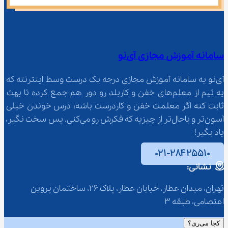
سامانه آموزش مجازی آی‌نو
آی‌نو یه سامانه آموزش مجازی درجه یک درست وسط اینترنته که 
یه تیم از معلم‌‌های خفن و کاربلد رو دور هم جمع کرده تا بهت 
ثابت کنه اگر معلمت خفن و کاردرست باشه؛ درس خوندن خیلی 
آسون‌تر و باحال‌تر از چیزیه که فکرش رو می‌کنی. پس سخت نگیر، 
یاد بگیر!
۰۲۱-۲۸۴۲۵۵۱۰
نشانی:
تهران، میدان عطار، خیابان عطار، پلاک 26، ساختمان پروین 
اعتصامی، طبقه 3
کجا می‌ری؟