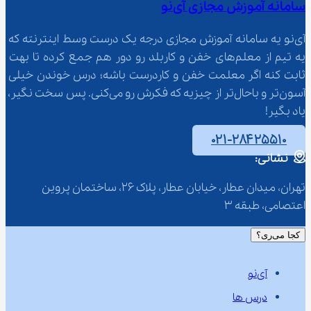
سامانه آموزش مجازی آی‌نو
آی‌نو یه سامانه آموزش مجازی درجه یک درست وسط اینترنته که 
یه تیم از معلم‌‌های خفن و کاربلد رو دور هم جمع کرده تا بهت 
ثابت کنه اگر معلمت خفن و کاردرست باشه؛ درس خوندن خیلی 
آسون‌تر و باحال‌تر از چیزیه که فکرش رو می‌کنی. پس سخت نگیر، 
یاد بگیر!
۰۲۱-۲۸۴۲۵۵۱۰
نشانی:
تهران، میدان عطار، خیابان عطار، پلاک 26، ساختمان پروین 
اعتصامی، طبقه 3
کجا می‌ری؟
آی‌نو
درس ها