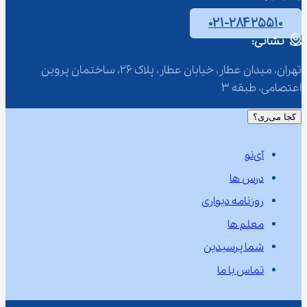
۰۲۱-۲۸۴۲۵۵۱۰
نشانی:
تهران، میدان عطار، خیابان عطار، پلاک 26، ساختمان پروین 
اعتصامی، طبقه 3
کجا می‌ری؟
آی‌نو
درس ها
روزنامه دیواری
معلم ها
شما پرسیدین
تماس با ما