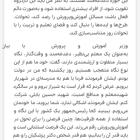
این حوزه دغدغه‌مند هستند. به نظر من باید این کارگروه 
تقویت شود، از افراد بیشتری استفاده شود و به‌صورت دائم 
فعال باشد؛ مسائل آموزش‌وپرورش را رصد کند، تحولات، 
طرح‌ها و ایده‌ها را دنبال کند و فضای تعلیم و تربیت را با 
تحولات روز متناسب‌سازی کند.
وزیر آموزش و پرورش  با بیان ا
به‌عنوان یک معلم بی‌نظیر، دغدغه‌مند و وقت‌گذار، نگاه 
بسیار متفاوت و ارزشمندی دارند، گفت: خود ما هم از این 
نوع نگاه متعجب هستیم. روز یکشنبه که من در دولت 
بودم، ایشان فرمودند فردا با هم به مدرسه‌ای در شهریار 
برویم. عرض کردم که قرار است به شیراز بروم و در سالگرد 
شهیدمعلم و مدافع امنیت، شهید حسین بابلی، شرکت 
کنم. ایشان فرمودند اشکالی ندارد، شما بروید، ما خودمان 
می‌رویم. ببینید کجا رئیس‌جمهور یک کشور با این نگاه و 
استفاده از همه ظرفیت‌ها، چنین فرصتی را برای تحول در 
آموزش‌وپرورش رقم می‌زند. این یک فرصت استثنایی است و 
باید قدر آن را بدانیم؛ هم قدر شخص دکتر پزشکیان را و هم 