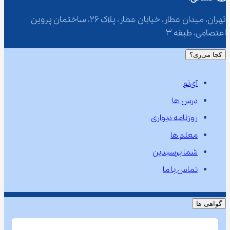
تهران، میدان عطار، خیابان عطار، پلاک 26، ساختمان پروین 
اعتصامی، طبقه 3
کجا می‌ری؟
آی‌نو
درس ها
روزنامه دیواری
معلم ها
شما پرسیدین
تماس با ما
گواهی ها