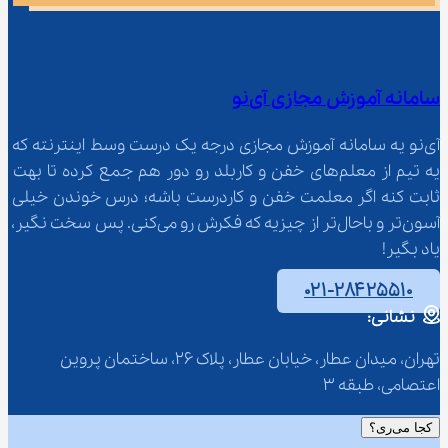
سامانه آموزش مجازی آی‌نو
آی‌نو یه سامانه آموزش مجازی درجه یک درست وسط اینترنته که 
یه تیم از معلم‌‌های خفن و کاربلد رو دور هم جمع کرده تا بهت 
ثابت کنه اگر معلمت خفن و کاردرست باشه؛ درس خوندن خیلی 
آسون‌تر و باحال‌تر از چیزیه که فکرش رو می‌کنی. پس سخت نگیر، 
یاد بگیر!
۰۲۱-۲۸۴۲۵۵۱۰
نشانی:
تهران، میدان عطار، خیابان عطار، پلاک 26، ساختمان پروین 
اعتصامی، طبقه 3
کجا می‌ری؟