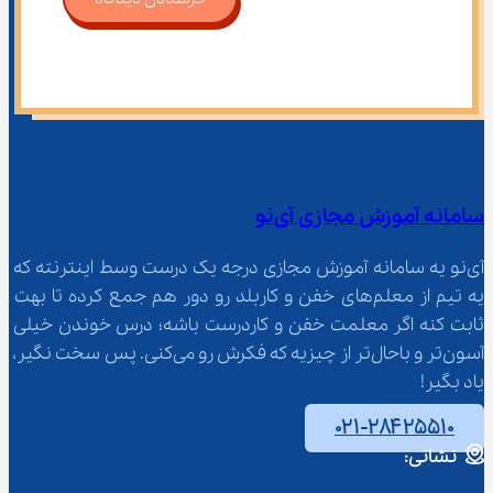
سامانه آموزش مجازی آی‌نو
آی‌نو یه سامانه آموزش مجازی درجه یک درست وسط اینترنته که 
یه تیم از معلم‌‌های خفن و کاربلد رو دور هم جمع کرده تا بهت 
ثابت کنه اگر معلمت خفن و کاردرست باشه؛ درس خوندن خیلی 
آسون‌تر و باحال‌تر از چیزیه که فکرش رو می‌کنی. پس سخت نگیر، 
یاد بگیر!
۰۲۱-۲۸۴۲۵۵۱۰
نشانی: