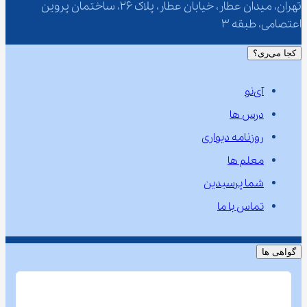
تهران، میدان عطار، خیابان عطار، پلاک 26، ساختمان پروین 
اعتصامی، طبقه 3
کجا می‌ری؟
آی‌نو
درس ها
روزنامه دیواری
معلم ها
شما پرسیدین
تماس با ما
گواهی ها