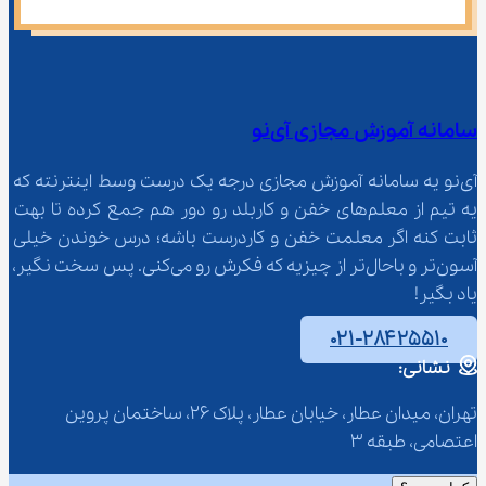
سامانه آموزش مجازی آی‌نو
آی‌نو یه سامانه آموزش مجازی درجه یک درست وسط اینترنته که 
یه تیم از معلم‌‌های خفن و کاربلد رو دور هم جمع کرده تا بهت 
ثابت کنه اگر معلمت خفن و کاردرست باشه؛ درس خوندن خیلی 
آسون‌تر و باحال‌تر از چیزیه که فکرش رو می‌کنی. پس سخت نگیر، 
یاد بگیر!
۰۲۱-۲۸۴۲۵۵۱۰
نشانی:
تهران، میدان عطار، خیابان عطار، پلاک 26، ساختمان پروین 
اعتصامی، طبقه 3