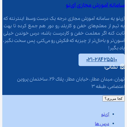
سامانه آموزش مجازی آی‌نو
آی‌نو یه سامانه آموزش مجازی درجه یک درست وسط اینترنته که 
یه تیم از معلم‌‌های خفن و کاربلد رو دور هم جمع کرده تا بهت 
ثابت کنه اگر معلمت خفن و کاردرست باشه؛ درس خوندن خیلی 
آسون‌تر و باحال‌تر از چیزیه که فکرش رو می‌کنی. پس سخت نگیر، 
یاد بگیر!
۰۲۱-۲۸۴۲۵۵۱۰
نشانی:
تهران، میدان عطار، خیابان عطار، پلاک 26، ساختمان پروین 
اعتصامی، طبقه 3
کجا می‌ری؟
آی‌نو
درس ها