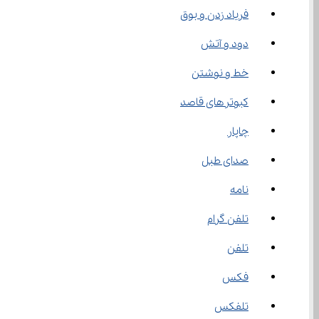
فریاد زدن و بوق
دود و آتش
خط و نوشتن
کبوتر‌های قاصد
چاپار
صدای طبل
نامه
تلفن گرام
تلفن
فکس
تلفکس