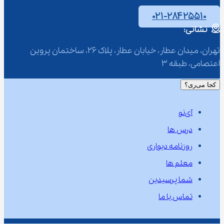
۰۲۱-۲۸۴۲۵۵۱۰
نشانی:
تهران، میدان عطار، خیابان عطار، پلاک 26، ساختمان پروین 
اعتصامی، طبقه 3
کجا می‌ری؟
آی‌نو
درس ها
روزنامه دیواری
معلم ها
شما پرسیدین
تماس با ما