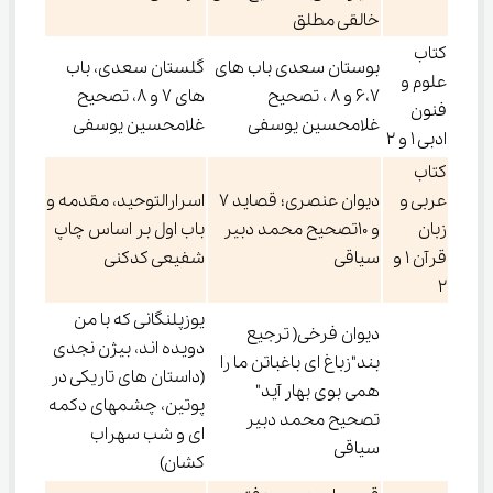
خالقی مطلق
کتاب
بوستان سعدی باب های
گلستان سعدی، باب
علوم و
6،7 و 8 ، تصحیح
های 7 و 8، تصحیح
فنون
غلامحسین یوسفی
غلامحسین یوسفی
ادبی 1 و 2
کتاب
عربی و
دیوان عنصری؛ قصاید 7
اسرارالتوحید، مقدمه و
زبان
و 10تصحیح محمد دبیر
باب اول بر اساس چاپ
قرآن 1 و
سیاقی
شفیعی کدکنی
2
یوزپلنگانی که با من
دیوان فرخی( ترجیع
دویده اند، بیژن نجدی
بند"زباغ ای باغباتن ما را
(داستان های تاریکی در
همی بوی بهار آید"
پوتین، چشمهای دکمه
تصحیح محمد دبیر
ای و شب سهراب
سیاقی
کشان)