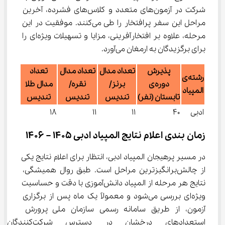
شرکت در آزمون‌های متعدد و کلاس‌های فشرده، آخرین 
مراحل این سفر پرافتخار را طی می‌کنند. موفقیت در این 
مرحله، علاوه بر افتخارآفرینی، مزایا و تسهیلات ویژه‌ای را 
برای برگزیدگان به ارمغان می‌آورد.
پذیرش
تعداد مدال
تعداد مدال
تعداد
رشته‌ی
دوره‌ی
برنز/
نقره/
مدال طلا
المپیاد
تابستان (نفر)
تندیس
تندیس
تندیس
ادبی
40
11
11
18
زمان‌ بندی اعلام نتایج المپیاد ادبی 1405 – 1406
در مسیر پرهیجان المپیاد ادبی، انتظار برای اعلام نتایج یکی 
از چالش‌برانگیزترین مراحل است. طبق روال همیشگی، 
نتایج هر مرحله از المپیاد دانش‌آموزی با دقت و حساسیت 
ویژه‌ای بررسی می‌شود و معمولاً یک ماه پس از برگزاری 
آزمون، از طریق سامانه رسمی سازمان ملی پرورش 
استعدادهای درخشان در دسترس ش