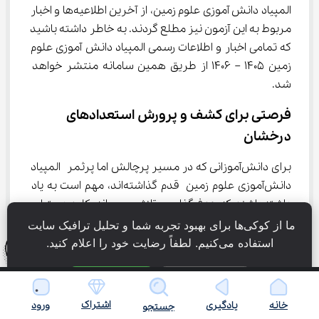
المپیاد دانش آموزی علوم زمین، از آخرین اطلاعیه‌ها و اخبار 
مربوط به این آزمون نیز مطلع گردند. به خاطر داشته باشید 
که تمامی اخبار و اطلاعات رسمی المپیاد دانش آموزی علوم 
زمین 1405 – 1406 از طریق همین سامانه منتشر خواهد 
شد.
فرصتی برای کشف و پرورش استعدادهای 
درخشان
برای دانش‌آموزانی که در مسیر پرچالش اما پرثمر المپیاد 
دانش‌آموزی علوم زمین قدم گذاشته‌اند، مهم است به یاد 
داشته باشند که هدف‌گذاری و تلاش صبورانه، کلید دستیابی 
به موفقیت است. این رقابت علمی، فرصتی بی‌نظیر برای 
ما از کوکی‌ها برای بهبود تجربه شما و تحلیل ترافیک سایت 
کشف استعدادهای نهفته و پرورش توانایی‌های بالقوه در 
استفاده می‌کنیم. لطفاً رضایت خود را اعلام کنید.
زمینه علوم زمین به شمار می‌رود.
فقط ضروری
پذیرش همه
مسیر آمادگی برای المپیاد دانش‌آموزی علوم زمین، نیازمند 
اشتراک
خانه
یادگیری
ورود
پشتکار، برنامه‌ریزی دقیق و تمرکز بر یادگیری عمیق 
جستجو