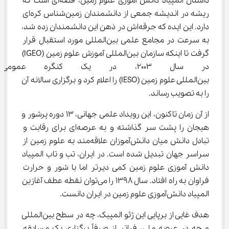
داستان المپیاد دانش آموزی علوم زمین، قصه‌ای است که 
ریشه در اندیشه جمعی از دانشمندان زمین‌شناس کره‌ای 
دارد. این ایده که جرقه‌اش در ذهن این دانشمندان زده شد، 
به سرعت در مجامع علمی بین‌المللی مورد استقبال قرار 
گرفت تا اینکه سازمان بین‌المللی آموزش علوم زمین (IGEO) 
در سال 2003، در یک کنگره عموم
بین‌المللی علوم زمین (IESO) را اعلام کرد و برگزاری سالانه آن 
را به تصویب رساند.
از آن زمان تاکنون، این رویداد علمی جهانی، 13 دوره پرشور و 
هیجان را پشت سر گذاشته و به عرصه‌ای برای رقابت و 
تبادل دانش میان دانش‌آموزان علاقه‌مند به علوم زمین از 
سراسر جهان تبدیل شده است. در ایران، تب و تاب المپیاد 
دانش آموزی علوم زمین کمی دیرتر اما با شور و حرارت 
فراوان به راه افتاد. سال 1398 را می‌توان نقطه عطف آغازین 
المپیاد دانش‌آموزی علوم زمین در ایران دانست.
هدف غایی از برپایی این ژئو المپیک، چه در سطح بین‌المللی 
و چه در عرصه ملی، فراتر از صرفاً برگزاری یک مسابقه 