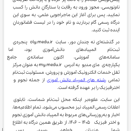
نام‌نویسی، مجوز ورود به رقابت با ستارگانِ دانش را کسب 
نمایید. پس برای آغاز این ماجراجویی علمی، به سوی این 
درگاه رسمی گام بردارید و نام خود را در لیست فضانوردانِ 
آینده ثبت کنید.
در گذشته‌ای نه چندان دور، سایت oly.medu.ir پنجره‌ی 
ثبت‌نام المپیادهای دانش‌آموزی ب
سامانه‌های آموزشی، اکنون سامانه‌ی ج
یکپارچه‌ی مای مدیو به آدرس my.medu.ir به عنوان مرکز 
ثقل خدمات الکترونیک آموزش و پرورش، مسئولیت ثبت‌نام 
تمامی 
رشته‌ های المپیاد دانش آموزی
 از جمله نجوم و 
اخترفیزیک را بر عهده گرفته است.
این سایت، علاوه‌بر اینکه محل ثبت‌نام شماست، تابلوی 
اعلانات رسمی المپیاد نیز محسوب می‌شود. تمام اطلاعیه‌ها، 
اخبار و به‌روزرسانی‌های مربوط به المپیاد دانش آموزی نجوم 
و اختر فیزیک  1405 – 1406، از طریق همین درگاه به اطلاع 
شما عزیزان خواهد رسید. پس ای