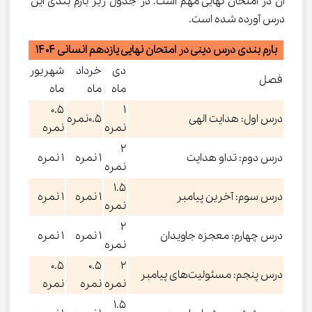
آن در امتحان نهایی مهم است. در جدول زیر بارم بندی این 
درس آورده شده است.
بارم بندی درس دینی در امتحان نهایی یازدهم انسانی ۱۴۰۴
دی
خرداد
شهریور
فصل
ماه
ماه
ماه
۰.۵
۱
درس اول: هدایت الهی
۰.۵نمره
نمره
نمره
۲
درس دوم: تداو هدایت
۱ نمره
۱ نمره
نمره
۱.۵
درس سوم: آخرین پیامبر
۱ نمره
۱ نمره
نمره
۲
درس چهارم: معجزه جاویدان
۱ نمره
۱ نمره
نمره
۰.۵
۰.۵
۲
درس پنجم: مسئولیت‌های پیامبر
نمره
نمره
نمره
۱.۵