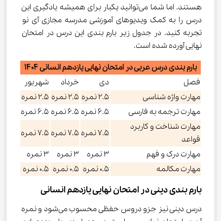
هستند. اما شما می‌توانید یکبار برای همیشه یادگیری این 
درس را به کمک ویدیوهای آموزشی مدرسه مجازی آی نو 
تجربه کنید. در جدول زیر بارم بندی این درس در امتحان 
نهایی آورده شده است.
بارم بندی درس عربی در امتحان نهایی یازدهم انسانی ۱۴۰۴
فصل
دی
خرداد
شهریور
مهارت واژه شناسی
۲.۵ نمره
۲.۵ نمره
۲.۵ نمره
مهارت ترجمه به فارسی
۶.۵ نمره
۶.۵ نمره
۶.۵ نمره
مهارت شناخت و کاربرد
۷.۵ نمره
۷.۵ نمره
۷.۵ نمره
قواعد
مهارت درک و فهم
۳ نمره
۳ نمره
۳ نمره
مهارت مکالمه
۰.۵ نمره
۰.۵ نمره
۰.۵ نمره
بارم بندی دینی در امتحان نهایی یازدهم انسانی
درس دینی نیز جزو دروس حفظی محسوب می‌شود و نمره 