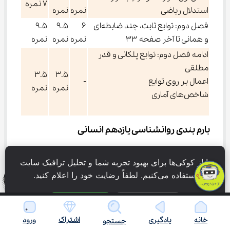
۷ نمره
استدلال ریاضی
نمره
نمره
فصل دوم: توابع ثابت، چند ضابطه‌ای
۶
۹.۵
۹.۵
و همانی تا آخر صفحه ۳۳
نمره
نمره
نمره
ادامه فصل دوم: توابع پلکانی و قدر
مطلقی
۳.۵
۳.۵
اعمال بر روی توابع
-
نمره
نمره
شاخص‌های آماری
بارم بندی روانشناسی یازدهم انسانی
درس روانشناسی نیز جزو دروس تخصصی به شمار می‌رود 
ما از کوکی‌ها برای بهبود تجربه شما و تحلیل ترافیک سایت 
و در امتحان کنکور باید به سوالات آن پاسخ دهید. البته 
استفاده می‌کنیم. لطفاً رضایت خود را اعلام کنید.
امتحان این درس در سال یازدهم ب
می‌شود و جزو دروس امتحان نهایی یازدهم انسانی ۱۴۰۴ 
نمی‌باشد. اما به دلیل اهمیتی که در کنکور دارد، بهتر است 
فقط ضروری
پذیرش همه
در سال یازدهم به خوبی این درس را بخوانید و تمام نکات آنرا 
اشتراک
خانه
یادگیری
ورود
جستجو