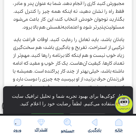
مجبورش کنید کاری را انجام دهد. شما به عنوان پدر و مادر، 
فقط راه را نشان دهید، نه اینکه همه چیز را کنترل کنید. 
بگذارید نوجوان خودش انتخاب کند؛ این کار باعث می‌شود 
مسئولیت‌پذیرتر شود و اعتمادبه‌نفسش هم بالا برود.
یادتان باشد، باید تعادل را رعایت کنید. اوقات فراغت باید 
ترکیبی از استراحت، تفریح و یادگیری باشد؛ هم سخت‌گیری 
زیاد خوب نیست و هم اینکه کلا برنامه را رها کنید. مهم‌تر از 
تعداد کارها، کیفیت آن‌هاست. یک کار خوب و مفید که ادامه 
داشته باشد، خیلی بهتر از چند کار پراکنده است. همیشه با 
فرزندتان حرف بزنید؛ از او بپرسید چه چیزی را دوست دارد و 
از چه چیزی خسته می‌شود. همین حرف زدن ساده، کمک 
می‌کند تا بهترین تصمیم را برای اوقات فراغت نوجوانان 
ما از کوکی‌ها برای بهبود تجربه شما و تحلیل ترافیک سایت 
بگیرید. لیست بهترین 
انیمیشن آموزشی برای کودک و 
استفاده می‌کنیم. لطفاً رضایت خود را اعلام کنید.
نوجوان
 را در آی نو بخوانید، بهتر است در زمان‌‌‌های خانوادگی 
لیستی از انیمیشن‌های جذاب داشته باشید.
فقط ضروری
پذیرش همه
اشتراک
خانه
یادگیری
ورود
جستجو