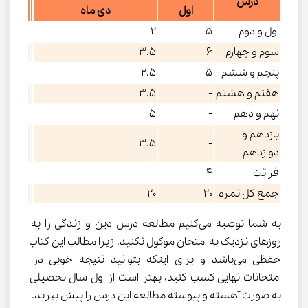
درس
اول
دی ماه
اول و دوم
۵
2
سوم و چهارم
۶
۳.۵
پنجم و ششم
۵
۲.۵
هفتم و هشتم
-
۳.۵
نهم و دهم
-
۵
یازدهم و
۳.۵
-
دوازدهم
قرائت
۴
-
جمع کل نمره
20
20
به شما توصیه می‌کنیم مطالعه درس دین و زندگی را به 
روزهای نزدیک به امتحان موکول نکنید. زیرا مطالب این کتاب 
حفظی می‌باشد و برای اینکه بتوانید نتیجه خوبی در 
امتحانات نهایی کسب کنید، بهتر است از اول سال تحصیلی 
به صورت آهسته و پیوسته مطالعه این درس را پیش ببرید.