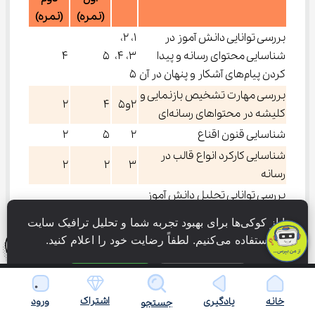
(نمره)
(نمره)
بررسی توانایی دانش آموز در
۱، ۲،
شناسایی محتوای رسانه و پیدا
۳، ۴،
۵
۴
کردن پیام‌های آشکار و پنهان در آن
۵
بررسی مهارت تشخیص بازنمایی و
۲و۵
۴
۲
کلیشه در محتواهای رسانه‌ای
شناسایی قنون اقناع
۲
۵
۲
شناسایی کارکرد انواع قالب در
۲
۲
۳
رسانه
بررسی توانایی تحلیل دانش آموز
در پیدا کردن اهداف تولیدات
۳
۴
۲
ما از کوکی‌ها برای بهبود تجربه شما و تحلیل ترافیک سایت 
رسانه‌ای
استفاده می‌کنیم. لطفاً رضایت خود را اعلام کنید.
توانایی دانش آموز در پیدا کردن
۱
-
۴
کاربر فعال و منفعل
فقط ضروری
پذیرش همه
اطلاع از حقوق هر فرد در مقابل
۱
-
۴
اشتراک
خانه
یادگیری
ورود
جستجو
رسانه