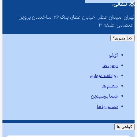
نشانی:
تهران، میدان عطار، خیابان عطار، پلاک 26، ساختمان پروین 
اعتصامی، طبقه 3
کجا می‌ری؟
آی‌نو
درس ها
روزنامه دیواری
معلم ها
شما پرسیدین
تماس با ما
گواهی ها