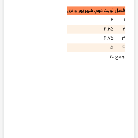
فصل
نوبت دوم، شهریور و دی
۴
۱
۴.۲۵
۲
۶.۷۵
۳
۵
۴
جمع
۲۰