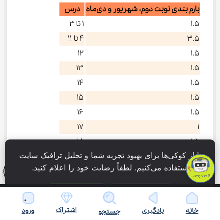
بارم بندی نوبت دوم، شهریور و دی‌ماه
درس
۱.۵
۱ تا ۳
۳.۵
۴ تا ۱۱
۱۲
۱.۵
۱۳
۱.۵
۱۴
۱.۵
۱۵
۱.۵
۱۶
۱.۵
۱۷
۱
۱۸
۱.۵
ما از کوکی‌ها برای بهبود تجربه شما و تحلیل ترافیک سایت 
۱۹
۱.۵
استفاده می‌کنیم. لطفاً رضایت خود را اعلام کنید.
۲۰
۱.۵
۲۱
۱
فقط ضروری
پذیرش همه
۲۲
۱
اشتراک
خانه
یادگیری
ورود
جستجو
۲۰
مجموع