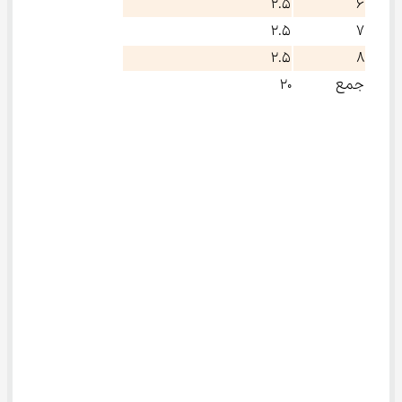
۲.۵
۶
۲.۵
۷
۲.۵
۸
جمع
۲۰