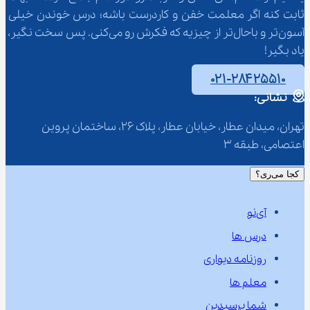
ثابت کنه اگر معلمت خفن و کاردرست باشه؛ درس خوندن خیلی 
آسون‌تر و باحال‌تر از چیزیه که فکرش رو می‌کنی. پس سخت نگیر، 
یاد بگیر!
۰۲۱-۲۸۴۲۵۵۱۰
نشانی:
تهران، میدان عطار، خیابان عطار، پلاک 26، ساختمان پروین 
اعتصامی، طبقه 3
کجا می‌ری؟
آی‌نو
درس ها
روزنامه دیواری
معلم ها
شما پرسیدین