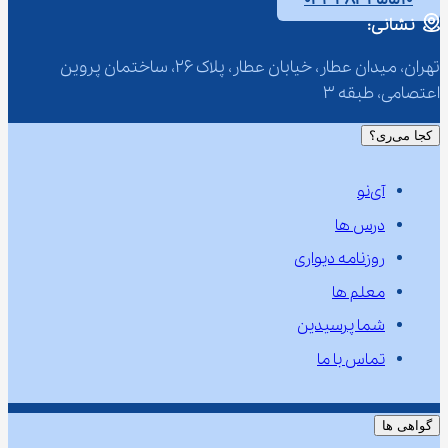
نشانی:
تهران، میدان عطار، خیابان عطار، پلاک 26، ساختمان پروین 
اعتصامی، طبقه 3
کجا می‌ری؟
آی‌نو
درس ها
روزنامه دیواری
معلم ها
شما پرسیدین
تماس با ما
گواهی ها