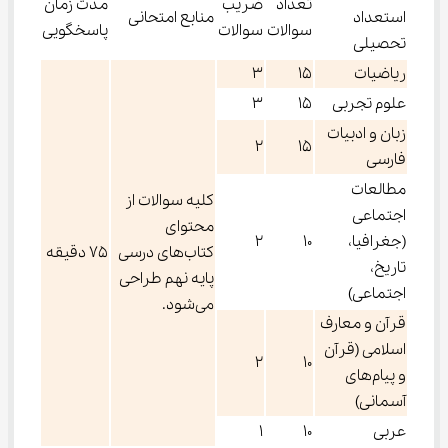
تعداد
ضریب
مدت زمان
استعداد
منابع امتحانی
سوالات
سوالات
پاسخگویی
تحصیلی
ریاضیات
15
3
علوم تجربی
15
3
زبان و ادبیات
2
15
فارسی
مطالعات
کلیه سوالات از
اجتماعی
محتوای
(جغرافیا،
10
2
کتاب‌های درسی
75 دقیقه
تاریخ،
پایه نهم طراحی
اجتماعی)
می‌شود.
قرآن و معارف
اسلامی (قرآن
2
10
و پیام‌های
آسمانی)
عربی
10
1