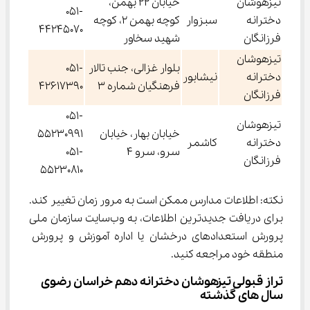
تیزهوشان
خیابان 22 بهمن،
051-
دخترانه
سبزوار
کوچه بهمن 2، کوچه
44245070
فرزانگان
شهید سخاور
تیزهوشان
بلوار غزالی، جنب تالار
051-
دخترانه
نیشابور
فرهنگیان شماره 3
42617390
فرزانگان
051-
تیزهوشان
خیابان بهار، خیابان
55230991
دخترانه
کاشمر
سرو، سرو 4
051-
فرزانگان
55230810
نکته: اطلاعات مدارس ممکن است به مرور زمان تغییر کند. 
برای دریافت جدیدترین اطلاعات، به وب‌سایت سازمان ملی 
پرورش استعدادهای درخشان یا اداره آموزش و پرورش 
منطقه خود مراجعه کنید.
تراز قبولی تیزهوشان دخترانه دهم خراسان رضوی 
سال های گذشته