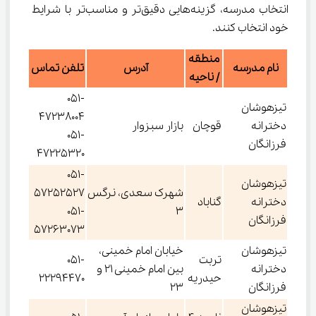
انتخاب مدرسه، گزینه‌هایی دقیق‌تر و مناسب‌تر با شرایط 
خود انتخاب کنند.
منطقه
نام مدرسه
آدرس
تلفن تماس
/ ناحیه
051-
تیزهوشان
47238004
دخترانه
قوچان
بازار سبزوار
051-
فرزانگان
47225320
051-
تیزهوشان
شهرک سعدی، نرگس
57252527
دخترانه
گناباد
051-
3
فرزانگان
57263073
تیزهوشان
خیابان امام خمینی،
تربت
051-
دخترانه
بین امام خمینی 21 و
حیدریه
22294470
فرزانگان
23
تیزهوشان