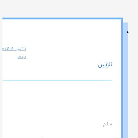
ب.ظ
نازنین
سلام