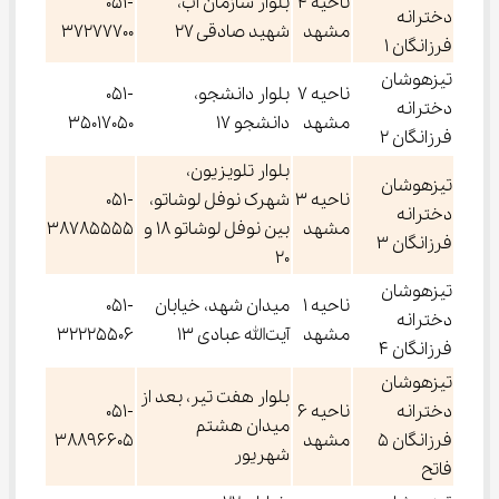
ناحیه 4
بلوار سازمان آب،
051-
دخترانه
مشهد
شهید صادقی 27
37277700
فرزانگان 1
تیزهوشان
ناحیه 7
بلوار دانشجو،
051-
دخترانه
مشهد
دانشجو 17
35017050
فرزانگان 2
بلوار تلویزیون،
تیزهوشان
ناحیه 3
شهرک نوفل لوشاتو،
051-
دخترانه
مشهد
بین نوفل لوشاتو 18 و
38785555
فرزانگان 3
20
تیزهوشان
ناحیه 1
میدان شهد، خیابان
051-
دخترانه
مشهد
آیت‌الله عبادی 13
32225506
فرزانگان 4
تیزهوشان
بلوار هفت تیر، بعد از
دخترانه
ناحیه 6
051-
میدان هشتم
فرزانگان 5
مشهد
38896605
شهریور
فاتح