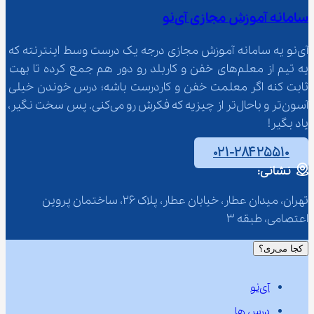
سامانه آموزش مجازی آی‌نو
آی‌نو یه سامانه آموزش مجازی درجه یک درست وسط اینترنته که 
یه تیم از معلم‌‌های خفن و کاربلد رو دور هم جمع کرده تا بهت 
ثابت کنه اگر معلمت خفن و کاردرست باشه؛ درس خوندن خیلی 
آسون‌تر و باحال‌تر از چیزیه که فکرش رو می‌کنی. پس سخت نگیر، 
یاد بگیر!
۰۲۱-۲۸۴۲۵۵۱۰
نشانی:
تهران، میدان عطار، خیابان عطار، پلاک 26، ساختمان پروین 
اعتصامی، طبقه 3
کجا می‌ری؟
آی‌نو
درس ها