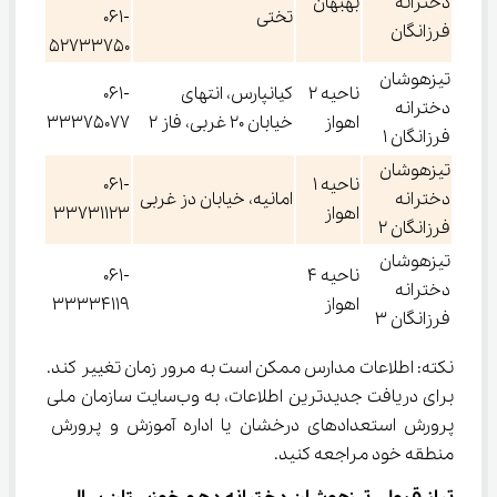
دخترانه
بهبهان
تختی
061-
فرزانگان
52733750
تیزهوشان
ناحیه 2
كيانپارس، انتهاى
061-
دخترانه
اهواز
خیابان 20 غربی، فاز 2
33375077
فرزانگان 1
تیزهوشان
ناحیه 1
061-
دخترانه
امانیه، خیابان دز غربی
اهواز
33731123
فرزانگان 2
تیزهوشان
ناحیه 4
061-
دخترانه
اهواز
33334119
فرزانگان 3
نکته: اطلاعات مدارس ممکن است به مرور زمان تغییر کند. 
برای دریافت جدیدترین اطلاعات، به وب‌سایت سازمان ملی 
پرورش استعدادهای درخشان یا اداره آموزش و پرورش 
منطقه خود مراجعه کنید.