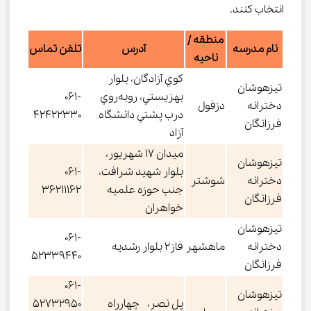
انتخاب کنند.
منطقه /
نام مدرسه
آدرس
تلفن تماس
ناحیه
كوي آزادگان، بلوار
تیزهوشان
بهزيستي، روبه‌روي
061-
دخترانه
دزفول
درب پشتي دانشگاه
42422330
فرزانگان
آزاد
میدان 17 شهریور،
تیزهوشان
بلوار شهید شرافت،
061-
دخترانه
شوشتر
جنب حوزه علمیه
36211162
فرزانگان
خواهران
تیزهوشان
061-
دخترانه
ماهشهر
فاز2 بلوار رشدیه
52339440
فرزانگان
061-
تیزهوشان
پل نصر، چهارراه
52732950