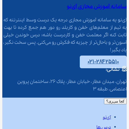
سامانه آموزش مجازی آی‌نو
آی‌نو یه سامانه آموزش مجازی درجه یک درست وسط اینترنته که 
یه تیم از معلم‌‌های خفن و کاربلد رو دور هم جمع کرده تا بهت 
ثابت کنه اگر معلمت خفن و کاردرست باشه؛ درس خوندن خیلی 
آسون‌تر و باحال‌تر از چیزیه که فکرش رو می‌کنی. پس سخت نگیر، 
یاد بگیر!
۰۲۱-۲۸۴۲۵۵۱۰
نشانی:
تهران، میدان عطار، خیابان عطار، پلاک 26، ساختمان پروین 
اعتصامی، طبقه 3
کجا می‌ری؟
آی‌نو
درس ها