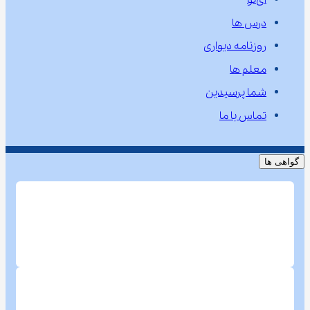
آی‌نو
درس ها
روزنامه دیواری
معلم ها
شما پرسیدین
تماس با ما
گواهی ها