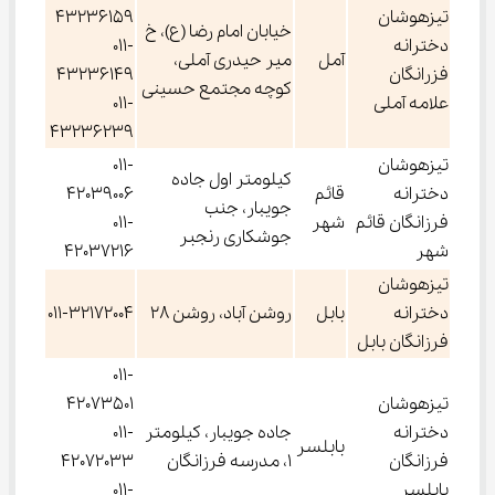
تیزهوشان
43236159
خیابان امام رضا (ع)، خ
دخترانه
011-
آمل
میر حیدری آملی،
فزرانگان
43236149
کوچه مجتمع حسینی
علامه آملی
011-
43236239
تیزهوشان
011-
کیلومتر اول جاده
دخترانه
قائم
42039006
جویبار، جنب
فرزانگان قائم
شهر
011-
جوشکاری رنجبر
شهر
42037216
تیزهوشان
دخترانه
بابل
روشن آباد، روشن 28
011-32172004
فرزانگان بابل
011-
تیزهوشان
42073501
دخترانه
جاده جویبار، کیلومتر
011-
بابلسر
فرزانگان
1، مدرسه فرزانگان
42072033
بابلسر
011-