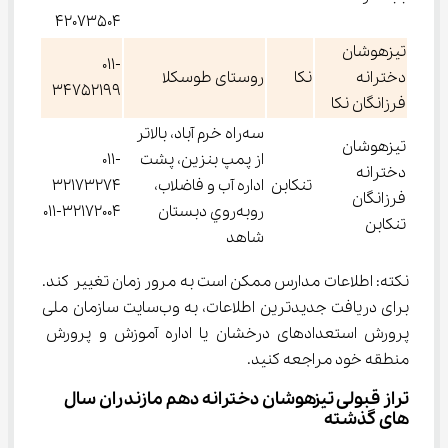
42073504
تیزهوشان
011-
دخترانه
نکا
روستای طوسکلا
34752199
فرزانگان نکا
سه‌راه خرم آباد، بالاتر
تیزهوشان
از پمپ بنزين، پشت
011-
دخترانه
تنکابن
اداره آب و فاضلاب،
32173274
فرزانگان
روبه‌روي دبستان
011-32172004
تنکابن
شاهد
نکته: اطلاعات مدارس ممکن است به مرور زمان تغییر کند. 
برای دریافت جدیدترین اطلاعات، به وب‌سایت سازمان ملی 
پرورش استعدادهای درخشان یا اداره آموزش و پرورش 
منطقه خود مراجعه کنید.
تراز قبولی تیزهوشان دخترانه دهم مازندران سال 
های گذشته