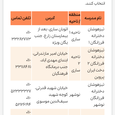
انتخاب کنند.
منطقه
نام مدرسه
آدرس
تلفن تماس
/ ناحیه
تیزهوشان
اتوبان ساری، بعد از
ناحیه 1
011-
دخترانه
بیمارستان زارع، جنب
ساری
33282773
فرزانگان 1
یگان ویژه
تیزهوشان
خیابان امیر مازندرانی،
دخترانه
ناحیه
ابتدای مهدی آباد،
011-
فرزانگان 2
2
جنب درمانگاه
33118481
دخت ایران
ساری
فرهنگیان
پروین
تیزهوشان
011-
خیابان شهید قدرتی،
دخترانه
52333327
نوشهر
کوچه شهید
فرزانگان
011-
سیف‌الدین موسوی
نوشهر
52126194
011-