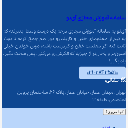
سامانه آموزش مجازی آی‌نو
آی‌نو یه سامانه آموزش مجازی درجه یک درست وسط اینترنته که 
یه تیم از معلم‌‌های خفن و کاربلد رو دور هم جمع کرده تا بهت 
ثابت کنه اگر معلمت خفن و کاردرست باشه؛ درس خوندن خیلی 
آسون‌تر و باحال‌تر از چیزیه که فکرش رو می‌کنی. پس سخت نگیر، 
یاد بگیر!
۰۲۱-۲۸۴۲۵۵۱۰
نشانی:
تهران، میدان عطار، خیابان عطار، پلاک 26، ساختمان پروین 
اعتصامی، طبقه 3
کجا می‌ری؟