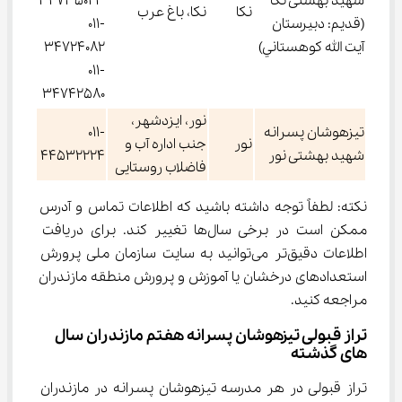
شهید بهشتی نکا
34735023
نکا
نكا، باغ عرب
(قديم: دبيرستان
011-
آيت الله كوهستاني)
34724082
011-
34742580
نور، ایزدشهر،
تیزهوشان پسرانه
011-
نور
جنب اداره آب و
شهید بهشتی نور
44532224
فاضلاب روستایی
نکته: لطفاً توجه داشته باشید که اطلاعات تماس و آدرس 
ممکن است در برخی سال‌ها تغییر کند. برای دریافت 
اطلاعات دقیق‌تر می‌توانید به سایت سازمان ملی پرورش 
استعدادهای درخشان یا آموزش و پرورش منطقه مازندران 
مراجعه کنید.
تراز قبولی تیزهوشان پسرانه هفتم مازندران سال 
های گذشته
تراز قبولی در هر مدرسه تیزهوشان پسرانه در مازندران 