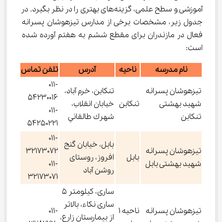
آموزشی و سطح علمی، گزینه‌های بهتری را در نظر بگیرد. در 
جدول زیر، مشخصات برخی از مدارس تیزهوشان پسرانه 
فعال در مازندران برای مقطع ششم به هفتم آورده شده 
است:
نام مدرسه
ناحیه
آدرس
تلفن تماس
011-
تیزهوشان پسرانه
تنكابن، خرم آباد،
54230016
شهید بهشتی
تنکابن
خيابان انقلاب،
011-
تنکابن
شهرك طالقاني
54250221
011-
بابل، خیابان گنج
تیزهوشان پسرانه
32173072
بابل
افروز، روستای
شهید بهشتی بابل
011-
روشن آباد
32173071
ساری، کیلومتر 5
ساری نکاء، بالاتر
تیزهوشان پسرانه
ناحیه 1
011-
از بیمارستان زارع،