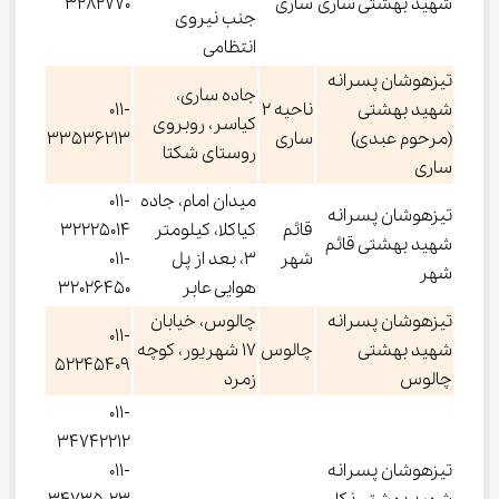
شهید بهشتی ساری
ساری
3282770
جنب نیروی
انتظامی
تیزهوشان پسرانه
جاده ساری،
شهید بهشتی
ناحیه 2
011-
کیاسر، روبروی
(مرحوم عبدی)
ساری
33536213
روستای شکتا
ساری
میدان امام، جاده
011-
تیزهوشان پسرانه
قائم
کیاکلا، کیلومتر
32225014
شهید بهشتی قائم
شهر
3، بعد از پل
011-
شهر
هوایی عابر
32026450
تیزهوشان پسرانه
چالوس، خیابان
011-
شهید بهشتی
چالوس
17 شهریور، کوچه
52245409
چالوس
زمرد
011-
34742212
تیزهوشان پسرانه
011-