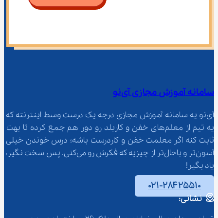
سامانه آموزش مجازی آی‌نو
آی‌نو یه سامانه آموزش مجازی درجه یک درست وسط اینترنته که 
یه تیم از معلم‌‌های خفن و کاربلد رو دور هم جمع کرده تا بهت 
ثابت کنه اگر معلمت خفن و کاردرست باشه؛ درس خوندن خیلی 
آسون‌تر و باحال‌تر از چیزیه که فکرش رو می‌کنی. پس سخت نگیر، 
یاد بگیر!
۰۲۱-۲۸۴۲۵۵۱۰
نشانی: