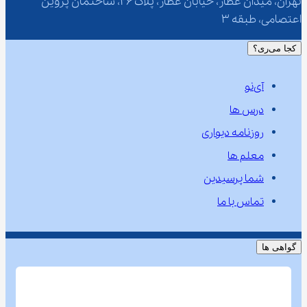
تهران، میدان عطار، خیابان عطار، پلاک 26، ساختمان پروین 
اعتصامی، طبقه 3
کجا می‌ری؟
آی‌نو
درس ها
روزنامه دیواری
معلم ها
شما پرسیدین
تماس با ما
گواهی ها