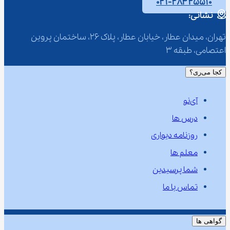
۰۲۱-۲۸۴۲۵۵۱۰
نشانی:
تهران، میدان عطار، خیابان عطار، پلاک 26، ساختمان پروین 
اعتصامی، طبقه 3
کجا می‌ری؟
آی‌نو
درس ها
روزنامه دیواری
معلم ها
شما پرسیدین
تماس با ما
گواهی ها