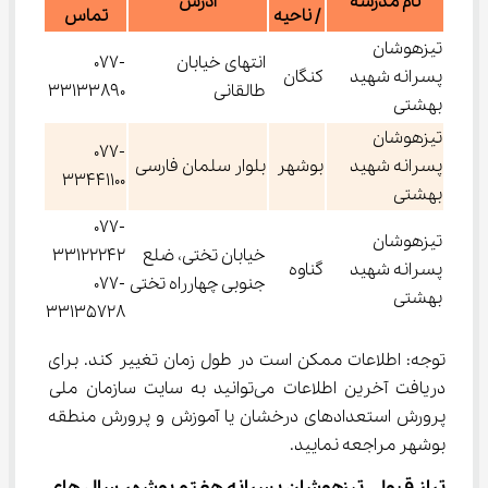
نام مدرسه
آدرس
/ ناحیه
تماس
تیزهوشان
انتهای خیابان
077-
پسرانه شهید
کنگان
طالقانی
33133890
بهشتی
تیزهوشان
077-
پسرانه شهید
بوشهر
بلوار سلمان فارسی
33441100
بهشتی
077-
تیزهوشان
خیابان تختی، ضلع
33122242
پسرانه شهید
گناوه
جنوبی چهارراه تختی
077-
بهشتی
33135728
توجه: اطلاعات ممکن است در طول زمان تغییر کند. برای 
دریافت آخرین اطلاعات می‌توانید به سایت سازمان ملی 
پرورش استعدادهای درخشان یا آموزش و پرورش منطقه 
بوشهر مراجعه نمایید.