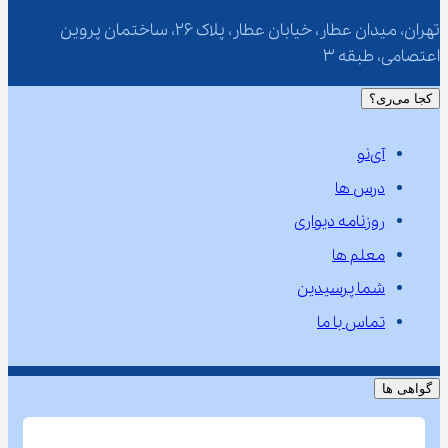
تهران، میدان عطار، خیابان عطار، پلاک 26، ساختمان پروین 
اعتصامی، طبقه 3
کجا می‌ری؟
آی‌نو
درس ها
روزنامه دیواری
معلم ها
شما پرسیدین
تماس با ما
گواهی ها