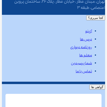
تهران، میدان عطار، خیابان عطار، پلاک 26، ساختمان پروین 
اعتصامی، طبقه 3
کجا می‌ری؟
آی‌نو
درس ها
روزنامه دیواری
معلم ها
شما پرسیدین
تماس با ما
گواهی ها