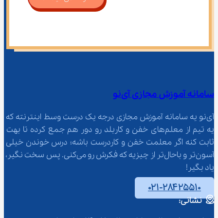
سامانه آموزش مجازی آی‌نو
آی‌نو یه سامانه آموزش مجازی درجه یک درست وسط اینترنته که 
یه تیم از معلم‌‌های خفن و کاربلد رو دور هم جمع کرده تا بهت 
ثابت کنه اگر معلمت خفن و کاردرست باشه؛ درس خوندن خیلی 
آسون‌تر و باحال‌تر از چیزیه که فکرش رو می‌کنی. پس سخت نگیر، 
یاد بگیر!
۰۲۱-۲۸۴۲۵۵۱۰
نشانی: