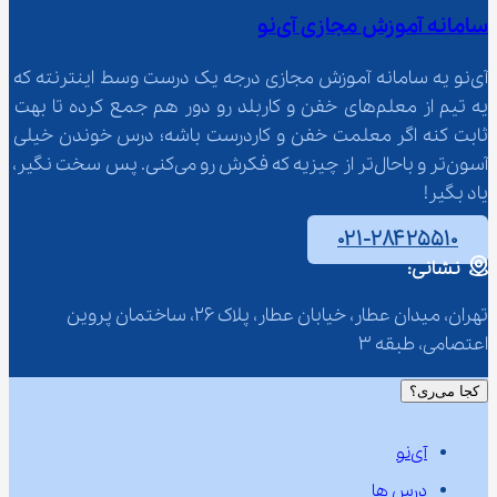
سامانه آموزش مجازی آی‌نو
آی‌نو یه سامانه آموزش مجازی درجه یک درست وسط اینترنته که 
یه تیم از معلم‌‌های خفن و کاربلد رو دور هم جمع کرده تا بهت 
ثابت کنه اگر معلمت خفن و کاردرست باشه؛ درس خوندن خیلی 
آسون‌تر و باحال‌تر از چیزیه که فکرش رو می‌کنی. پس سخت نگیر، 
یاد بگیر!
۰۲۱-۲۸۴۲۵۵۱۰
نشانی:
تهران، میدان عطار، خیابان عطار، پلاک 26، ساختمان پروین 
اعتصامی، طبقه 3
کجا می‌ری؟
آی‌نو
درس ها