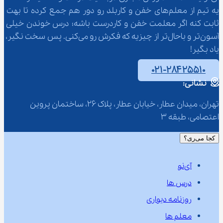
یه تیم از معلم‌‌های خفن و کاربلد رو دور هم جمع کرده تا بهت 
ثابت کنه اگر معلمت خفن و کاردرست باشه؛ درس خوندن خیلی 
آسون‌تر و باحال‌تر از چیزیه که فکرش رو می‌کنی. پس سخت نگیر، 
یاد بگیر!
۰۲۱-۲۸۴۲۵۵۱۰
نشانی:
تهران، میدان عطار، خیابان عطار، پلاک 26، ساختمان پروین 
اعتصامی، طبقه 3
کجا می‌ری؟
آی‌نو
درس ها
روزنامه دیواری
معلم ها