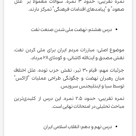
نمره تقریبی: حدود ۳ نمره. سوالات معمولاً بر “علل 
صعود” و “پیامدهای اقدامات فرهنگی” تمرکز دارند.
درس هشتم: نهضت ملی شدن صنعت نفت
موضوع اصلی: مبارزات مردم ایران برای ملی کردن نفت، 
نقش مصدق و آیت‌الله کاشانی، و کودتای ۲۸ مرداد.
جزئیات مهم: قیام ۳۰ تیر، نقش حزب توده، علل اختلاف 
میان رهبران نهضت و چگونگی طراحی عملیات “آژاکس” 
توسط سیا و اینتلیجنس سرویس.
نمره تقریبی: حدود ۲.۵ نمره. این درس از کلیدی‌ترین 
مباحث تحلیلی در امتحانات نهایی است.
درس نهم و دهم: انقلاب اسلامی ایران