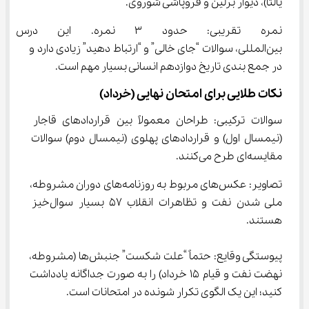
یالتا)، دیوار برلین و فروپاشی شوروی.
نمره تقریبی: حدود ۳ نمره. ا
بین‌المللی، سوالات “جای خالی” و “ارتباط دهید” زیادی دارد و 
در جمع بندی تاریخ دوازدهم انسانی بسیار مهم است.
نکات طلایی برای امتحان نهایی (خرداد)
سوالات ترکیبی: طراحان معمولاً بین قراردادهای قاجار 
(نیمسال اول) و قراردادهای پهلوی (نیمسال دوم) سوالات 
مقایسه‌ای طرح می‌کنند.
تصاویر: عکس‌های مربوط به روزنامه‌های دوران مشروطه، 
ملی شدن نفت و تظاهرات انقلاب ۵۷ بسیار سوال‌خیز 
هستند.
پیوستگی وقایع: حتماً “علت شکست” جنبش‌ها (مشروطه، 
نهضت نفت و قیام ۱۵ خرداد) را به صورت جداگانه یادداشت 
کنید؛ این یک الگوی تکرار شونده در امتحانات است.