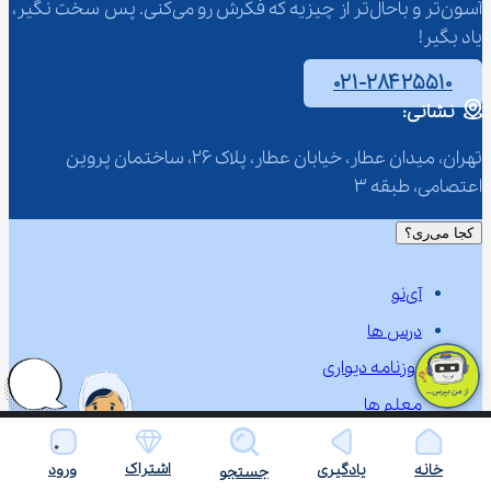
آسون‌تر و باحال‌تر از چیزیه که فکرش رو می‌کنی. پس سخت نگیر، 
یاد بگیر!
۰۲۱-۲۸۴۲۵۵۱۰
نشانی:
تهران، میدان عطار، خیابان عطار، پلاک 26، ساختمان پروین 
اعتصامی، طبقه 3
کجا می‌ری؟
آی‌نو
درس ها
روزنامه دیواری
معلم ها
شما پرسیدین
اشتراک
خانه
یادگیری
ورود
جستجو
تماس با ما