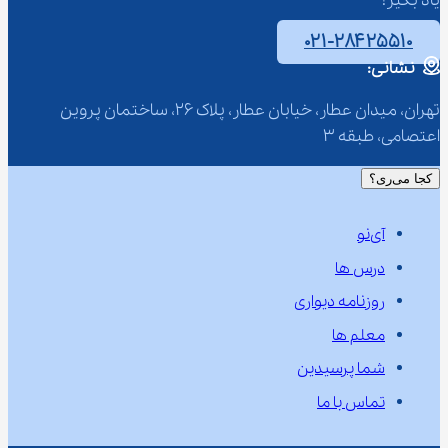
یاد بگیر!
۰۲۱-۲۸۴۲۵۵۱۰
نشانی:
تهران، میدان عطار، خیابان عطار، پلاک 26، ساختمان پروین 
اعتصامی، طبقه 3
کجا می‌ری؟
آی‌نو
درس ها
روزنامه دیواری
معلم ها
شما پرسیدین
تماس با ما