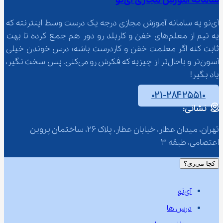
سامانه آموزش مجازی آی‌نو
آی‌نو یه سامانه آموزش مجازی درجه یک درست وسط اینترنته که 
یه تیم از معلم‌‌های خفن و کاربلد رو دور هم جمع کرده تا بهت 
ثابت کنه اگر معلمت خفن و کاردرست باشه؛ درس خوندن خیلی 
آسون‌تر و باحال‌تر از چیزیه که فکرش رو می‌کنی. پس سخت نگیر، 
یاد بگیر!
۰۲۱-۲۸۴۲۵۵۱۰
نشانی:
تهران، میدان عطار، خیابان عطار، پلاک 26، ساختمان پروین 
اعتصامی، طبقه 3
کجا می‌ری؟
آی‌نو
درس ها