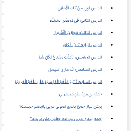
الدرس اول: مِنْ آیاتِ الْأَخلاقِ
الدرس الثانی: فی مَحْضَرِ الْمُعَلِّمِ
الدرس الثالث: عَجائِبُ الْأَشْجارِ
الدرس الرابع: آدابُ الْکَلامِ
الدرس الخامس: اَلْکِذْبُ مِفْتاحٌ لِکُلِّ شَرٍّ
الدرس السادس: آنّه ماری شیمِل
الدرس السابع: تَأثیرُ اللُّغَةِ الْفارِسیَّةِ عَلَی اللُّغَةِ الْعَرَبیَّةِ
یادگیری موثر قواعد عربی
پیش ‌نیاز جمع بندی اصولی عربی یازدهم چیست؟
جمع بندی عربی یازدهم چقدر زمان می‌برد؟