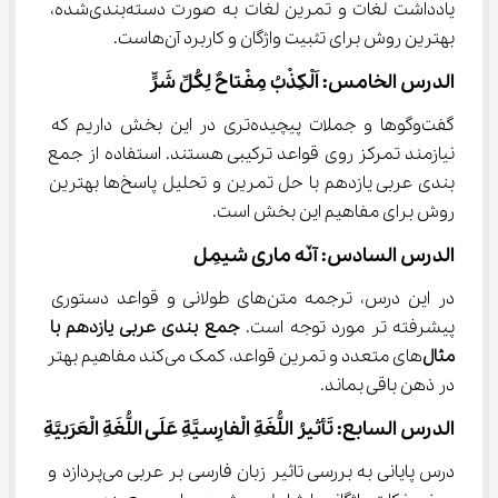
یادداشت لغات و تمرین لغات به صورت دسته‌بندی‌شده، 
بهترین روش برای تثبیت واژگان و کاربرد آن‌هاست.
الدرس الخامس: اَلْکِذْبُ مِفْتاحٌ لِکُلِّ شَرٍّ
گفت‌وگوها و جملات پیچیده‌تری در این بخش داریم که 
نیازمند تمرکز روی قواعد ترکیبی هستند. استفاده از جمع 
بندی عربی یازدهم با حل تمرین و تحلیل پاسخ‌ها بهترین 
روش برای مفاهیم این بخش است.
الدرس السادس: آنّه ماری شیمِل
در این درس، ترجمه متن‌های طولانی و قواعد دستوری 
پیشرفته تر مورد توجه است. 
جمع بندی عربی یازدهم با 
مثال
‌های متعدد و تمرین قواعد، کمک می‌کند مفاهیم بهتر 
در ذهن باقی بماند.
الدرس السابع: تَأثیرُ اللُّغَةِ الْفارِسیَّةِ عَلَی اللُّغَةِ الْعَرَبیَّةِ
درس پایانی به بررسی تاثیر زبان فارسی بر عربی می‌پردازد و 