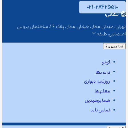
۰۲۱-۲۸۴۲۵۵۱۰
نشانی:
تهران، میدان عطار، خیابان عطار، پلاک 26، ساختمان پروین 
اعتصامی، طبقه 3
کجا می‌ری؟
آی‌نو
درس ها
روزنامه دیواری
معلم ها
شما پرسیدین
تماس با ما