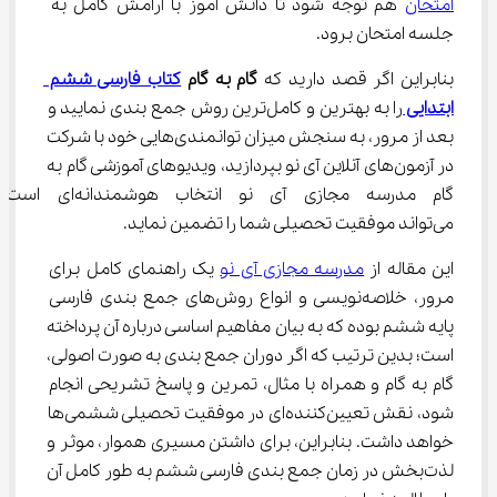
امتحان
 هم توجه شود تا دانش آموز با آرامش کامل به 
جلسه امتحان برود.
بنابراین اگر قصد دارید که 
گام به گام 
کتاب فارسی ششم 
ابتدایی 
را به بهترین و کامل‌ترین روش جمع بندی نمایید و 
بعد از مرور، به سنجش میزان توانمندی‌هایی خود با شرکت 
در آزمون‌های آنلاین آی نو بپردازید، ویدیوهای آموزشی گام به 
گام مدرسه مجازی آی نو انتخاب هوشمند
می‌تواند موفقیت تحصیلی شما را تضمین نماید.
این مقاله از 
مدرسه مجازی آی نو
 یک راهنمای کامل برای 
مرور، خلاصه‌نویسی و انواع روش‌های جمع بندی فارسی 
پایه ششم بوده که به بیان مفاهیم اساسی درباره آن پرداخته 
است؛ بدین ترتیب که اگر دوران جمع بندی به صورت اصولی، 
گام به گام و همراه با مثال، تمرین و پاسخ تشریحی انجام 
شود، نقش تعیین‌کننده‌ای در موفقیت تحصیلی ششمی‌ها 
خواهد داشت. بنابراین، برای داشتن مسیری هموار، موثر و 
لذت‌بخش در زمان جمع بندی فارسی ششم به طور کامل آن 