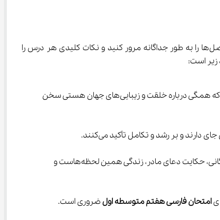
 باید هر کدام از این فصل‌ها را به طور جداگانه مرور کنید و نکات کلیدی هر درس را 
فصل اول(زیبایی آفرینش): این فصل شامل درس زنگ آفرینش، حکایت اندرز پدر، درس چشمه معرفت و روان‌خوانی کژال است که همگی درباره خلقت و زیبایی‌های جهان هستی سخن 
فصل سوم(سبک زندگی): این فصل گسترده‌ترین بخش کتاب است و شامل دروس قلب کوچکم را به چه کسی بدهم؟ علم زندگانی، حکایت دعای مادر، زندگی همین لحظه‌هاست و 
امتحان فارسی هفتم متوسطه اول
 ضروری است.