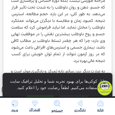
مرحله آموزشی نیست، بلکه دوره حساس و پرفشاری است 
که جسم، ذهن و روان داوطلب را به شدت تحت تاثیر قرار 
می‌دهد. به طور کلی، در این بازه، حجم مطالعه، استرس 
نتیجه، کمبود زمان و مقایسه با دیگران می‌تواند عملکرد 
داوطلب را مختل نماید. اما نباید فراموش کرد که سلامت 
جسم و روح داوطلب بیشترین نقش را در موفقیت نهایی 
وی دارد؛ چرا که هر چقدر تسلط داوطلب بر مطالب کافی 
باشد، بیماری جسمی و استرس‌های افراطی باعث می‌شود 
که در روز آزمون نتواند از تمام توان خویش برای کسب 
نتیجه عالی بهره برد.
به عبارت دیگر بدن سالم، پایه تمرکز و یادگیری موثر است و 
اهمیت این موضوع، به قدری جدی می‌باشد که در دوران 
ما از کوکی‌ها برای بهبود تجربه شما و تحلیل ترافیک سایت 
جمع بندی کنکور بسیاری از داوطلبان به دلیل کاهش 
استفاده می‌کنیم. لطفاً رضایت خود را اعلام کنید.
خواب، تغذیه نامناسب و کم‌تحرکی با نتیجه افت تمرکز و 
افزایش فراموشی مواجه می‌شوند. بدین منظور بهتر است 
فقط ضروری
پذیرش همه
که حتماً در دوران جمع بندی کنکور ۱۴۰۵ موارد زیر را برای 
اشتراک
خانه
یادگیری
ورود
جستجو
حفظ سلامت جسمی و روانی خویش رعایت نمایید: