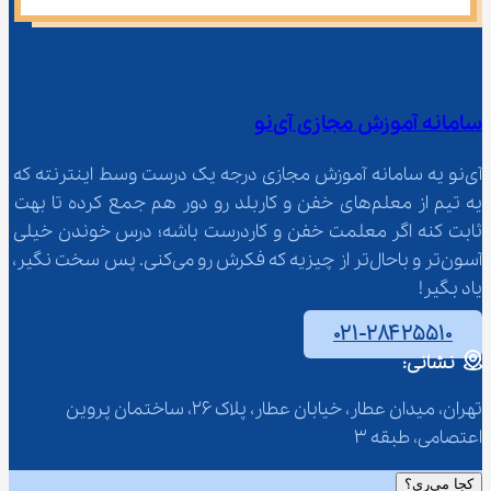
سامانه آموزش مجازی آی‌نو
آی‌نو یه سامانه آموزش مجازی درجه یک درست وسط اینترنته که 
یه تیم از معلم‌‌های خفن و کاربلد رو دور هم جمع کرده تا بهت 
ثابت کنه اگر معلمت خفن و کاردرست باشه؛ درس خوندن خیلی 
آسون‌تر و باحال‌تر از چیزیه که فکرش رو می‌کنی. پس سخت نگیر، 
یاد بگیر!
۰۲۱-۲۸۴۲۵۵۱۰
نشانی:
تهران، میدان عطار، خیابان عطار، پلاک 26، ساختمان پروین 
اعتصامی، طبقه 3
کجا می‌ری؟