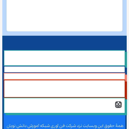
همۀ حقوق این وبسایت نزد شرکت فن آوری شبکه آموزش دانش نویان 