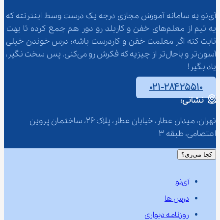
آی‌نو یه سامانه آموزش مجازی درجه یک درست وسط اینترنته که 
یه تیم از معلم‌‌های خفن و کاربلد رو دور هم جمع کرده تا بهت 
ثابت کنه اگر معلمت خفن و کاردرست باشه؛ درس خوندن خیلی 
آسون‌تر و باحال‌تر از چیزیه که فکرش رو می‌کنی. پس سخت نگیر، 
یاد بگیر!
۰۲۱-۲۸۴۲۵۵۱۰
نشانی:
تهران، میدان عطار، خیابان عطار، پلاک 26، ساختمان پروین 
اعتصامی، طبقه 3
کجا می‌ری؟
آی‌نو
درس ها
روزنامه دیواری