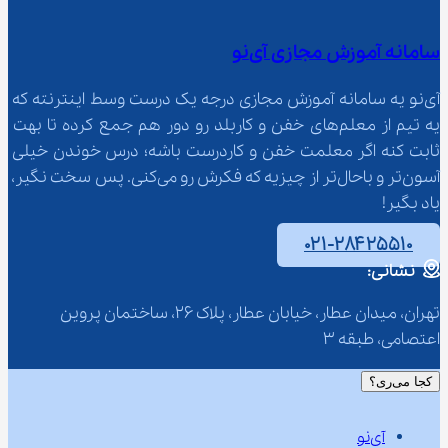
سامانه آموزش مجازی آی‌نو
آی‌نو یه سامانه آموزش مجازی درجه یک درست وسط اینترنته که 
یه تیم از معلم‌‌های خفن و کاربلد رو دور هم جمع کرده تا بهت 
ثابت کنه اگر معلمت خفن و کاردرست باشه؛ درس خوندن خیلی 
آسون‌تر و باحال‌تر از چیزیه که فکرش رو می‌کنی. پس سخت نگیر، 
یاد بگیر!
۰۲۱-۲۸۴۲۵۵۱۰
نشانی:
تهران، میدان عطار، خیابان عطار، پلاک 26، ساختمان پروین 
اعتصامی، طبقه 3
کجا می‌ری؟
آی‌نو