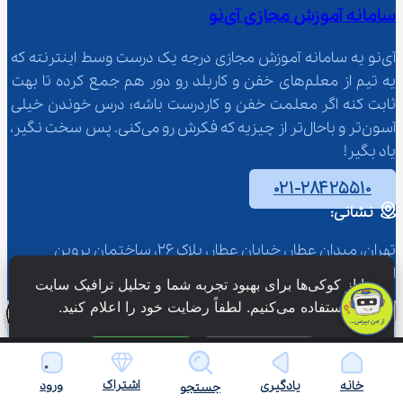
سامانه آموزش مجازی آی‌نو
آی‌نو یه سامانه آموزش مجازی درجه یک درست وسط اینترنته که 
یه تیم از معلم‌‌های خفن و کاربلد رو دور هم جمع کرده تا بهت 
ثابت کنه اگر معلمت خفن و کاردرست باشه؛ درس خوندن خیلی 
آسون‌تر و باحال‌تر از چیزیه که فکرش رو می‌کنی. پس سخت نگیر، 
یاد بگیر!
۰۲۱-۲۸۴۲۵۵۱۰
نشانی:
تهران، میدان عطار، خیابان عطار، پلاک 26، ساختمان پروین 
اعتصامی، طبقه 3
ما از کوکی‌ها برای بهبود تجربه شما و تحلیل ترافیک سایت 
استفاده می‌کنیم. لطفاً رضایت خود را اعلام کنید.
کجا می‌ری؟
فقط ضروری
پذیرش همه
آی‌نو
اشتراک
خانه
یادگیری
ورود
جستجو
درس ها