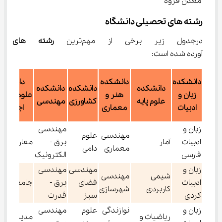
معدن قروه
رشته های تحصیلی دانشگاه
درجدول زیر برخی از مهم‌ترین 
رشته های دان
آورده شده است:
دانشکده
دانشکده
دانشکده
دانشکده
دانشکده
دانشکده
زبان و
هنر و
علوم انسان
علوم پایه
کشاورزی
مهندسی
ادبیات
معماری
اجتماعی
زبان و
مهندسی
مهندسی
علوم
ادبیات
آمار
برق -
معارف اسل
معماری
دامی
فارسی
الکترونیک
زبان و
مهندسی
مهندسی
شیمی
مهندسی
ادبیات
فضای
برق -
جامعه‌شنا
کاربردی
شهرسازی
کردی
سبز
قدرت
زبان و
نوازندگی
علوم
مهندسی
ریاضیات و
مدیریت