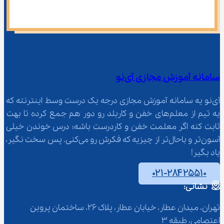
سامانه آموزش مجازی آی‌نو
آی‌نو یه سامانه آموزش مجازی درجه یک درست وسط اینترنته که 
یه تیم از معلم‌‌های خفن و کاربلد رو دور هم جمع کرده تا بهت 
ثابت کنه اگر معلمت خفن و کاردرست باشه؛ درس خوندن خیلی 
آسون‌تر و باحال‌تر از چیزیه که فکرش رو می‌کنی. پس سخت نگیر، 
یاد بگیر!
۰۲۱-۲۸۴۲۵۵۱۰
نشانی:
تهران، میدان عطار، خیابان عطار، پلاک 26، ساختمان پروین 
اعتصامی، طبقه 3