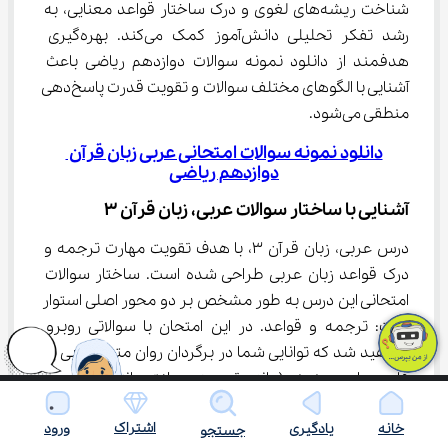
شناخت ریشه‌های لغوی و درک ساختار قواعد معنایی، به 
رشد تفکر تحلیلی دانش‌آموز کمک می‌کند. بهره‌گیری 
هدفمند از دانلود نمونه سوالات دوازدهم ریاضی باعث 
آشنایی با الگوهای مختلف سوالات و تقویت قدرت پاسخ‌دهی 
منطقی می‌شود.
دانلود نمونه سوالات امتحانی عربی زبان قرآن 
دوازدهم ریاضی
آشنایی با ساختار سوالات عربی، زبان قرآن ۳
درس عربی، زبان قرآن ۳، با هدف تقویت مهارت ترجمه و 
درک قواعد زبان عربی طراحی شده است. ساختار سوالات 
امتحانی این درس به طور مشخص بر دو محور اصلی استوار 
است: ترجمه و قواعد. در این امتحان با سوالاتی روبرو 
خواهید شد که توانایی شما در برگردان روان متون عربی به 
فارسی را می‌سنجند (مانند ترجمه جملات و انتخاب ترجمه 
صحیح)، دقت شما در به‌کارگیری واژگان را ارزیابی می‌کنند 
اشتراک
خانه
یادگیری
ورود
(مانند پر کردن جای خالی)، دانش شما از صرف و نحو را به 
جستجو