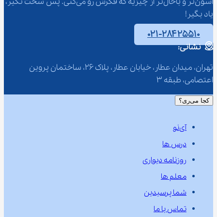
آسون‌تر و باحال‌تر از چیزیه که فکرش رو می‌کنی. پس سخت نگیر، 
یاد بگیر!
۰۲۱-۲۸۴۲۵۵۱۰
نشانی:
تهران، میدان عطار، خیابان عطار، پلاک 26، ساختمان پروین 
اعتصامی، طبقه 3
کجا می‌ری؟
آی‌نو
درس ها
روزنامه دیواری
معلم ها
شما پرسیدین
تماس با ما