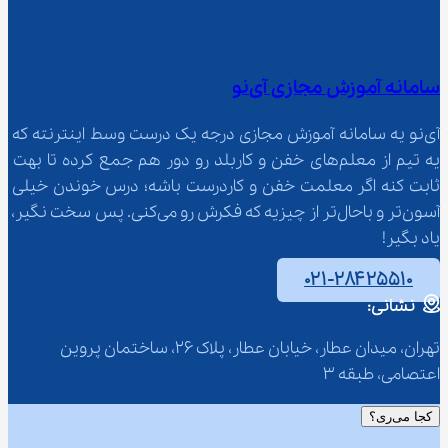
سامانه آموزش مجازی آی‌نو
آی‌نو یه سامانه آموزش مجازی درجه یک درست وسط اینترنته که 
یه تیم از معلم‌‌های خفن و کاربلد رو دور هم جمع کرده تا بهت 
ثابت کنه اگر معلمت خفن و کاردرست باشه؛ درس خوندن خیلی 
آسون‌تر و باحال‌تر از چیزیه که فکرش رو می‌کنی. پس سخت نگیر، 
یاد بگیر!
۰۲۱-۲۸۴۲۵۵۱۰
نشانی:
تهران، میدان عطار، خیابان عطار، پلاک 26، ساختمان پروین 
اعتصامی، طبقه 3
کجا می‌ری؟