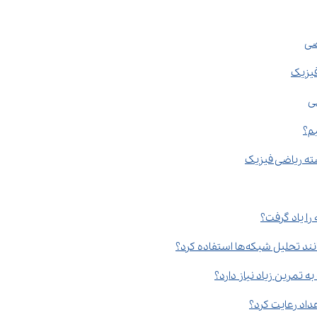
ضی
فیزیک
ی
م؟
ته ریاضی فیزیک