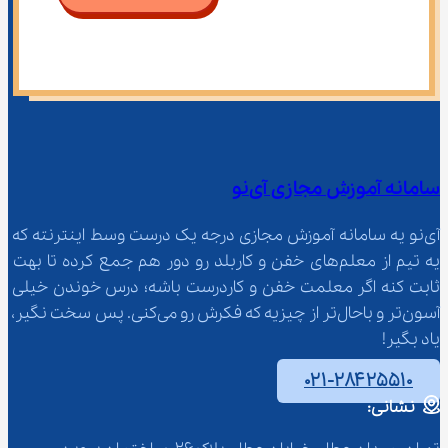
سامانه آموزش مجازی آی‌نو
آی‌نو یه سامانه آموزش مجازی درجه یک درست وسط اینترنته که 
یه تیم از معلم‌‌های خفن و کاربلد رو دور هم جمع کرده تا بهت 
ثابت کنه اگر معلمت خفن و کاردرست باشه؛ درس خوندن خیلی 
آسون‌تر و باحال‌تر از چیزیه که فکرش رو می‌کنی. پس سخت نگیر، 
یاد بگیر!
۰۲۱-۲۸۴۲۵۵۱۰
نشانی: