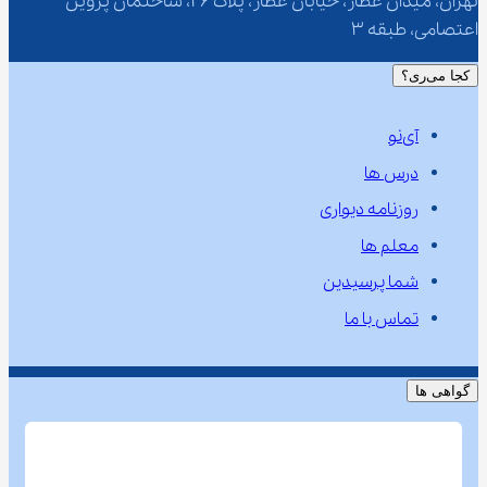
تهران، میدان عطار، خیابان عطار، پلاک 26، ساختمان پروین 
اعتصامی، طبقه 3
کجا می‌ری؟
آی‌نو
درس ها
روزنامه دیواری
معلم ها
شما پرسیدین
تماس با ما
گواهی ها